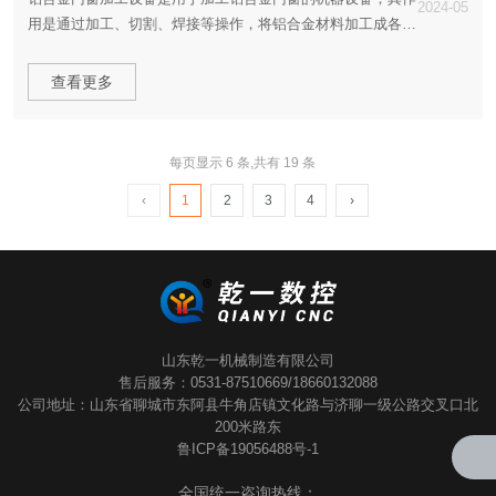
2024-05
用是通过加工、切割、焊接等操作，将铝合金材料加工成各种
形状和规格的门窗产品。铝合金门窗加工设备具有多种优势，
以下是其中一些主要优势：
查看更多
每页显示 6 条,共有 19 条
‹
1
2
3
4
›
山东乾一机械制造有限公司
售后服务：0531-87510669/18660132088
公司地址：山东省聊城市东阿县牛角店镇文化路与济聊一级公路交叉口北
200米路东
鲁ICP备19056488号-1
全国统一咨询热线：