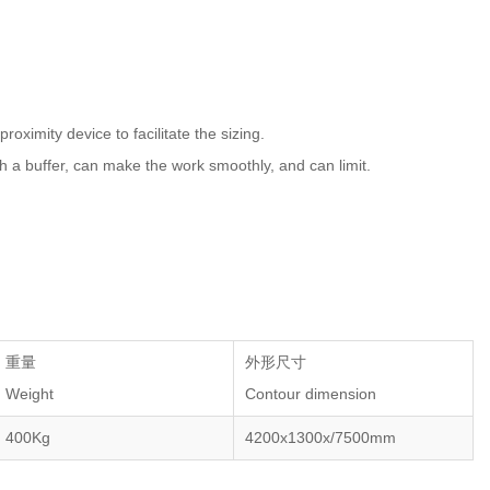
imity device to facilitate the sizing.
h a buffer, can make the work smoothly, and can limit.
重量
外形尺寸
Weight
Contour dimension
400Kg
4200x1300x/7500mm