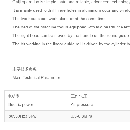
Gaiji operation is simple, safe and reliable, advanced technology
It is mainly used to drill hinge holes in aluminium door and wind
The two heads can work alone or at the same time.
The bed of the machine tool is equipped with two heads. the left h
The right head can be moved by the handle on the round guide and ca
The bit working in the linear guide rail is driven by the cylinder b
主要技术参数
Main Technical Parameter
电功率
工作气压
Electric power
Air pressure
80v50Hz3.5Kw
0.5-0.8MPa