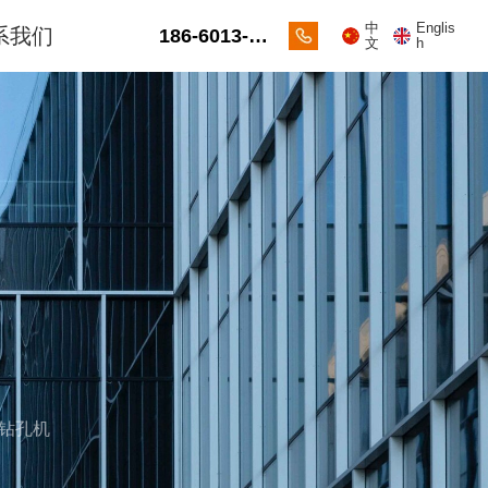
中
Englis
系我们
186-6013-
文
h
2088
链钻孔机