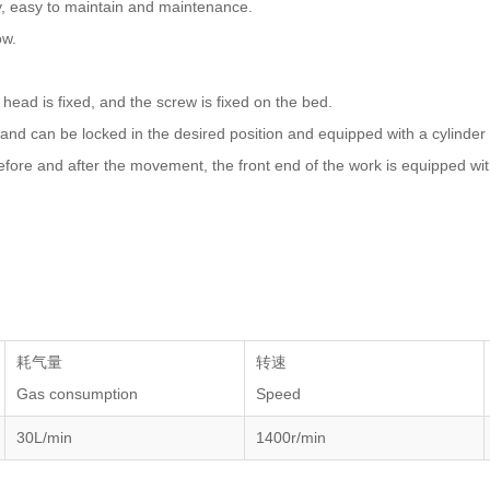
, easy to maintain and maintenance.
ow.
ead is fixed, and the screw is fixed on the bed.
n be locked in the desired position and equipped with a cylinder prox
efore and after the movement, the front end of the work is equipped wit
耗气量
转速
Gas consumption
Speed
30L/min
1400r/min